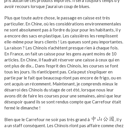
pris aucun de ces produits importés. Il sera toujours temps d'y
avoir recours lorsque j'aurai un coup de blues.
Plus que toute autre chose, le passage en caisse est très
particulier. En Chine, où les considérations environnementales
ne sont absolument pas à l'ordre du jour pour les habitants, il y
a encore des sacs en plastique. Les caissières les remplissent
elle-même pour leurs clients ! Les queues sont peu importantes.
La raison ? Les Chinois n'achètent presque rien à chaque fois.
En France, on fait un caisse pour les gens ayant moins de 10
articles. En Chine, il faudrait réserver une caisse à ceux qui en
ont plus de dix... Dans l'esprit des Chinois, les courses se font
tous les jours. Ils n'anticipent pas. Cela peut s'expliquer en
partie par le fait que beaucoup n'ont pas encore de frigo, ou en
ont acquis un récemment. Maintenant, je comprends mieux le
désarroi des Chinois du stage de cet été, lorsque nous leur
avons dit de faire les courses pour une semaines, ainsi que leur
désespoir quand ils se sont rendus compte que Carrefour était
fermé le dimanche !
中山公园
Bien que le Carrefour ne soir pas très grand à
, il y
a un staff conséquent. Les Chinois n'ont pas affaire comme chez