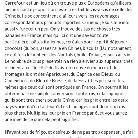
Carrefour est un lieu où on trouve plus d'Européens qu'ailleurs,
même si cette proportion reste très faible vis-à-vis de celle des
Chinois. Ils se concentrent d'ailleurs vers les rayonnages
correspondant aux produits importés. Curieux, je suis allé moi
aussi y fureter un peu. On y trouve des tas de choses très
banales en France, mais qui ici ont une saveur toute
particulière : pâtes italiennes, céréales pour le petit déjeuner,
chocolat (du bon, assez rare en Chine), biscuits (LU, notamment,
ce qui fera le bonheur des Nantais), huile d'olive, et surtout vin.
Le nombre de crus présentés n'a rien à envier aux supermarchés
occidentaux. Du côté du frais, on trouve du beurre et du
fromage (ils ont des Apéricubes, du Caprice des Dieux, du
Camembert, du Bleu de Bresse, de la Feta). Les prix sont les
mêmes que ceux qui sont pratiqués en France. On pourrait les
obtenir par une simple conversion. Toutefois, cela implique
qu'ils sont très chers pour la Chine, car les prix entre les deux
pays varient d'un facteur 6. Les fromages sont donc six fois
plus chers. Multipliez leur prix en France par 6, et vous aurez
une idée de ce que cela peut signifier.
N'ayant pas de frigo, et désireux de ne pas trop dépenser, je n'ai