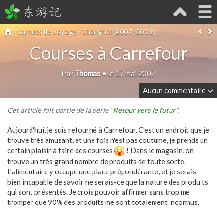
东游记
›
Carnets de voyage
›
Shanghai (2007-2009)
Courses à Carrefour
Par
Thomas
• le 17 mai 2007
Aucun commentaire
Cet article fait partie de la série "
Retour vers le futur
".
Aujourd'hui, je suis retourné à Carrefour. C'est un endroit que je
trouve très amusant, et une fois n'est pas coutume, je prends un
certain plaisir à faire des courses
! Dans le magasin, on
trouve un très grand nombre de produits de toute sorte.
L'alimentaire y occupe une place prépondérante, et je serais
bien incapable de savoir ne serais-ce que la nature des produits
qui sont présentés. Je crois pouvoir affirmer sans trop me
tromper que 90% des produits me sont totalement inconnus.