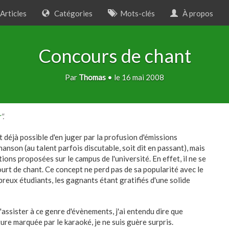
rticles
Catégories
Mots-clés
À propos
Concours de chant
Par
Thomas
• le 16 mai 2008
r
".
t déjà possible d'en juger par la profusion d'émissions
anson (au talent parfois discutable, soit dit en passant), mais
ions proposées sur le campus de l'université. En effet, il ne se
urt de chant. Ce concept ne perd pas de sa popularité avec le
ombreux étudiants, les gagnants étant gratifiés d'une solide
assister à ce genre d'évènements, j'ai entendu dire que
ure marquée par le karaoké, je ne suis guère surpris.