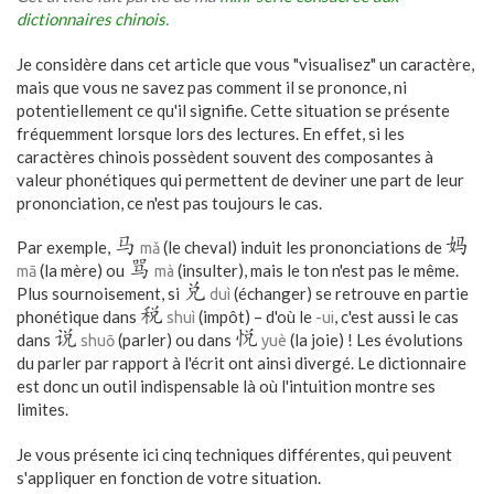
dictionnaires chinois
.
Je considère dans cet article que vous "visualisez" un caractère,
mais que vous ne savez pas comment il se prononce, ni
potentiellement ce qu'il signifie. Cette situation se présente
fréquemment lorsque lors des lectures. En effet, si les
caractères chinois possèdent souvent des composantes à
valeur phonétiques qui permettent de deviner une part de leur
prononciation, ce n'est pas toujours le cas.
马
妈
Par exemple,
(le cheval) induit les prononciations de
mǎ
骂
(la mère) ou
(insulter), mais le ton n'est pas le même.
mā
mà
兑
Plus sournoisement, si
(échanger) se retrouve en partie
duì
税
phonétique dans
(impôt) – d'où le
, c'est aussi le cas
shuì
-ui
说
悦
dans
(parler) ou dans
(la joie) ! Les évolutions
shuō
yuè
du parler par rapport à l'écrit ont ainsi divergé. Le dictionnaire
est donc un outil indispensable là où l'intuition montre ses
limites.
Je vous présente ici cinq techniques différentes, qui peuvent
s'appliquer en fonction de votre situation.