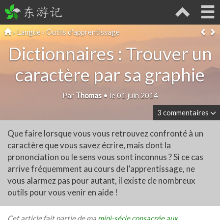
东游记
›
Langue
›
Outils d'apprentissage
Dictionnaires : Trouver un
caractère par sa graphie
Par
Thomas
• le 01 juin 2014
3 commentaires
Que faire lorsque vous vous retrouvez confronté à un
caractère que vous savez écrire, mais dont la
prononciation ou le sens vous sont inconnus ? Si ce cas
arrive fréquemment au cours de l'apprentissage, ne
vous alarmez pas pour autant, il existe de nombreux
outils pour vous venir en aide !
Cet article fait partie de ma
mini-série consacrée aux