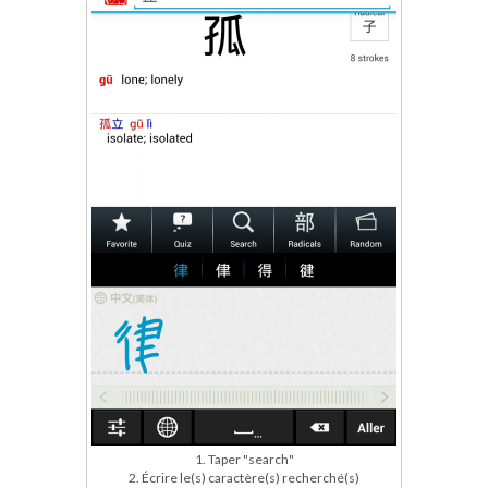
1. Taper "search"
2. Écrire le(s) caractère(s) recherché(s)