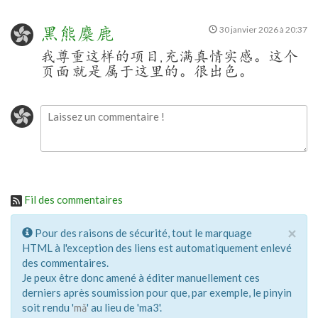
黑熊麋鹿
30 janvier 2026 à 20:37
我尊重这样的项目
充满真情实感。这个
,
页面
就是
属于这里的。很出色。
Fil des commentaires
×
Pour des raisons de sécurité, tout le marquage
HTML à l'exception des liens est automatiquement enlevé
des commentaires.
Je peux être donc amené à éditer manuellement ces
derniers après soumission pour que, par exemple, le pinyin
soit rendu '
' au lieu de 'ma3'.
mǎ