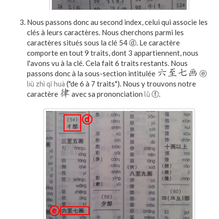
Nous passons donc au second index, celui qui associe les
clés à leurs caractères. Nous cherchons parmi les
caractères situés sous la clé 54 ⓓ. Le caractère
comporte en tout 9 traits, dont 3 appartiennent, nous
l'avons vu à la clé. Cela fait 6 traits restants. Nous
六至七画
passons donc à la sous-section intitulée
ⓔ
("de 6 à 7 traits"). Nous y trouvons notre
liù zhì qī huà
律
caractère
avec sa prononciation
ⓕ.
lǜ