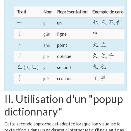
Trait
Nom
Représentation
Exemple de caractè
一
七
三
不
世
un
,
,
,
yī
丨
中
ligne
gǔn
丶
丸
主
point
,
zhǔ
丿
久
之
乎
oblique
,
,
piě
乙
乚
九
也
(⺄,
)
second
,
yǐ
亅
了
事
crochet
,
jué
II. Utilisation d'un "popup
dictionnary"
Cette seconde approche est adaptée lorsque l'on visualise le
texte chinois dans un navigateur Internet (et qu'il ne s'agit pas